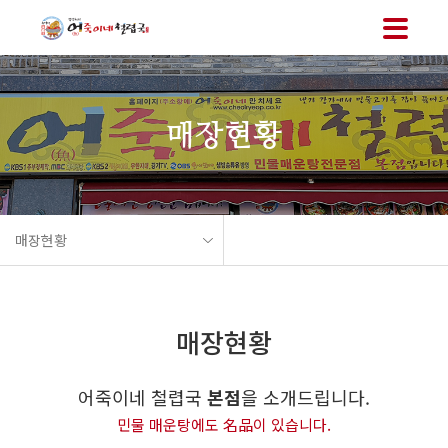
메뉴 바로가기
본문 바로가기
매장현황
매장현황
매장현황
어죽이네 철렵국
본점
을 소개드립니다.
민물 매운탕에도 名品이 있습니다.