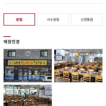
본점
서수원점
신영통점
매장전경