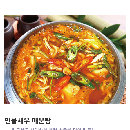
민물새우 매운탕
얼큰하고 시원하게 우러난 국물 맛이 일품!