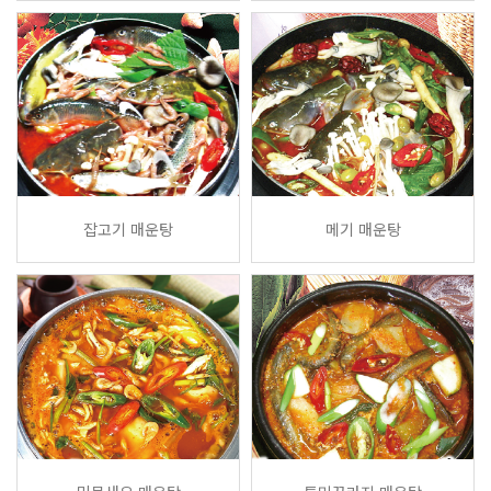
잡고기 매운탕
메기 매운탕