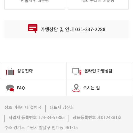
민물새우 매운탕
통미꾸라지 매운탕
가맹상담 및 안내 031-237-2288
성공전략
온라인 가맹상담
FAQ
오시는 길
상호
어죽이네 쳘렵국
대표자
김진희
사업자 등록번호
124-34-57385
상표등록번호
제0124881호
주소
경기도 수원시 팔달구 인계동 961-15