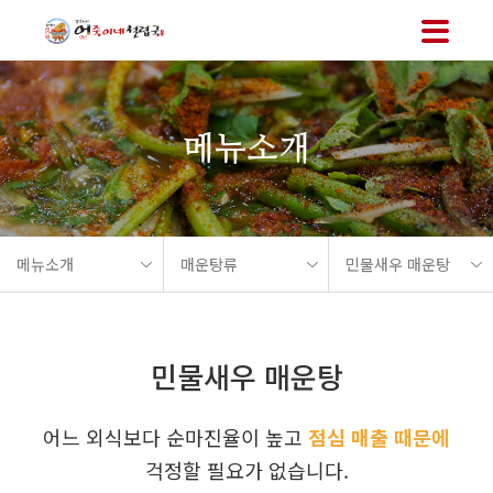
메뉴 바로가기
본문 바로가기
메뉴소개
메뉴소개
매운탕류
민물새우 매운탕
민물새우 매운탕
어느 외식보다 순마진율이 높고
점심 매출 때문에
걱정할 필요가 없습니다.