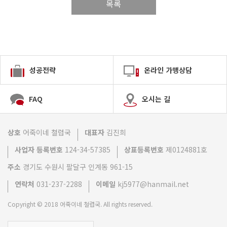
목록
성공전략
온라인 가맹상담
FAQ
오시는 길
상호
어죽이네 쳘렵국
대표자
김진희
사업자 등록번호
124-34-57385
상표등록번호
제0124881호
주소
경기도 수원시 팔달구 인계동 961-15
연락처
031-237-2288
이메일
kj5977@hanmail.net
Copyright © 2018 어죽이네 철렵국. All rights reserved.