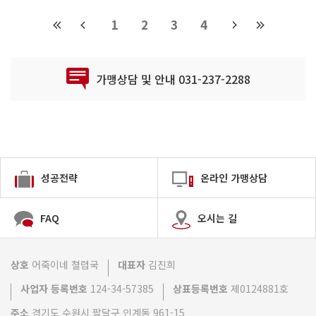
1
2
3
4
가맹상담 및 안내 031-237-2288
성공전략
온라인 가맹상담
FAQ
오시는 길
상호
어죽이네 쳘렵국
대표자
김진희
사업자 등록번호
124-34-57385
상표등록번호
제0124881호
주소
경기도 수원시 팔달구 인계동 961-15