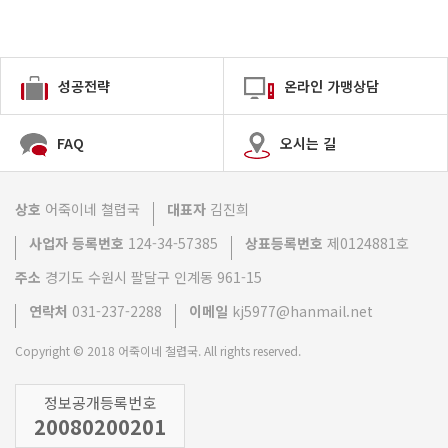
성공전략
온라인 가맹상담
FAQ
오시는 길
상호
어죽이네 쳘렵국
대표자
김진희
사업자 등록번호
124-34-57385
상표등록번호
제0124881호
주소
경기도 수원시 팔달구 인계동 961-15
연락처
031-237-2288
이메일
kj5977@hanmail.net
Copyright © 2018 어죽이네 철렵국. All rights reserved.
정보공개등록번호
20080200201