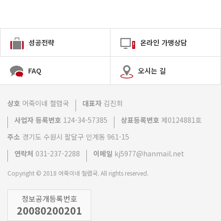
성공전략
온라인 가맹상담
FAQ
오시는 길
상호
어죽이네 쳘렵국
대표자
김진희
사업자 등록번호
124-34-57385
상표등록번호
제0124881호
주소
경기도 수원시 팔달구 인계동 961-15
연락처
031-237-2288
이메일
kj5977@hanmail.net
Copyright © 2018 어죽이네 철렵국. All rights reserved.
정보공개등록번호
20080200201